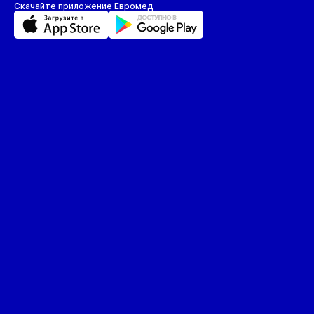
Пл
Скачайте приложение Евромед
П
П
П
П
Р
С