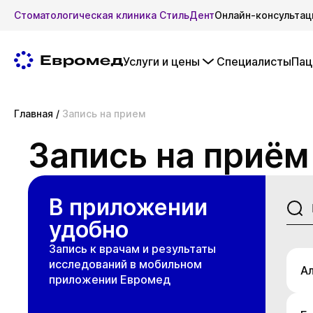
Стоматологическая клиника СтильДент
Онлайн-консультац
Услуги и цены
Специалисты
Пац
Главная
/
Запись на прием
Запись на приём
В приложении
удобно
Запись к врачам и результаты
исследований в мобильном
А
приложении Евромед