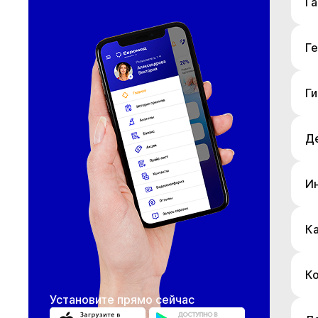
Г
Г
Ги
Д
И
К
К
Установите прямо сейчас