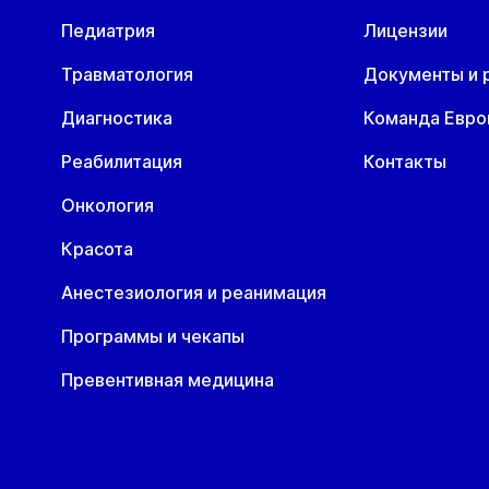
астический хирург
Педиатрия
Лицензии
одолог
Травматология
Документы и 
Диагностика
Команда Евр
роктолог
Реабилитация
Контакты
Онкология
сихотерапевт
Красота
ульмонолог
Анестезиология и реанимация
Программы и чекапы
евматолог
Превентивная медицина
ердечно-сосудистый хирург