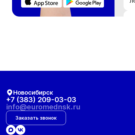
Л
М
М
Н
О
Новосибирск
О
+7 (383) 209-03-03
info@euromednsk.ru
О
Заказать звонок