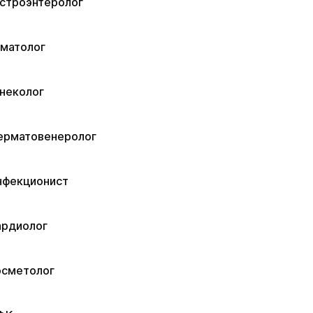
астроэнтеролог
ематолог
неколог
ерматовенеролог
нфекционист
ардиолог
осметолог