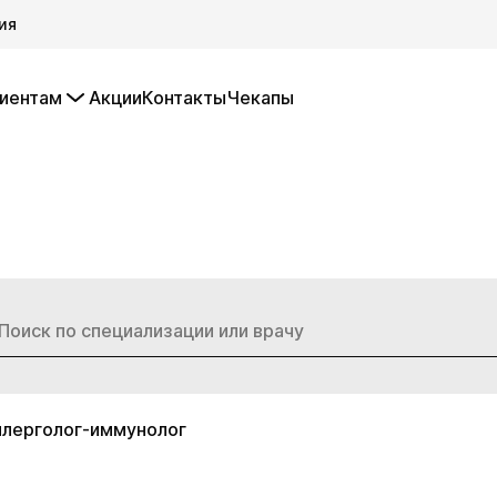
ия
иентам
Акции
Контакты
Чекапы
ллерголог-иммунолог