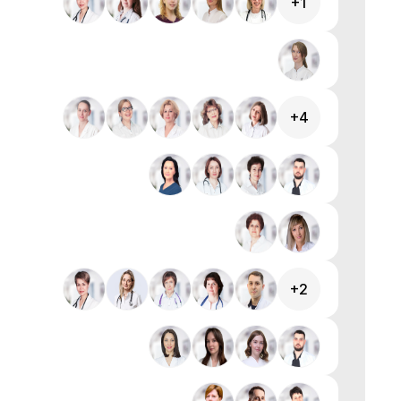
+1
+4
+2