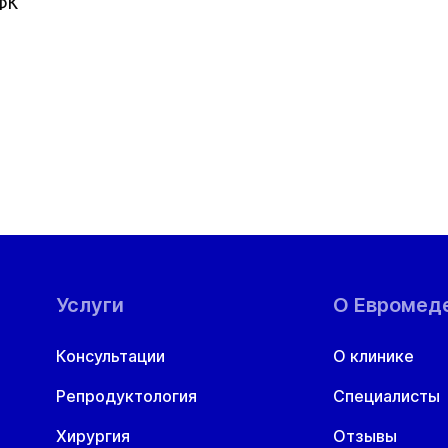
ФК
ануальная терапия
РТ
евролог
нколог
Услуги
О Евромед
ториноларинголог (ЛОР)
Консультации
О клинике
фтальмолог
Репродуктология
Специалисты
Хирургия
Отзывы