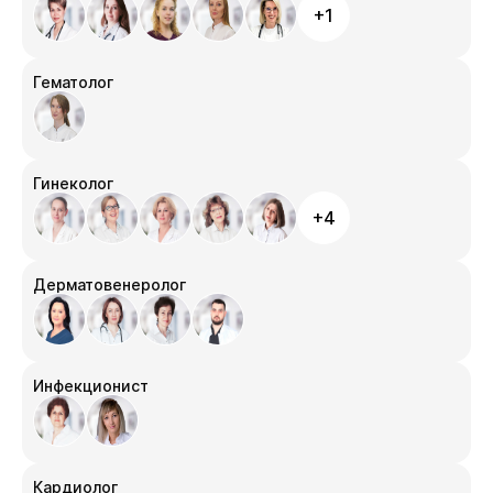
+1
Гематолог
Гинеколог
+4
Дерматовенеролог
Инфекционист
Кардиолог