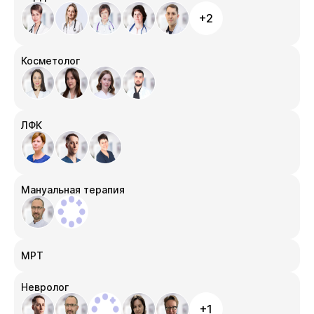
+2
Косметолог
ЛФК
Мануальная терапия
МРТ
Невролог
+1