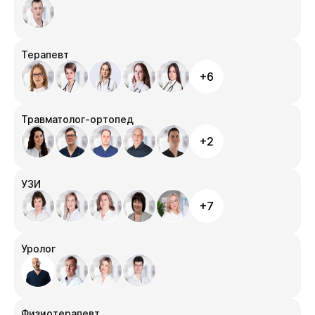
Терапевт
+6
Травматолог-ортопед
+2
УЗИ
+7
Уролог
Физиотерапевт