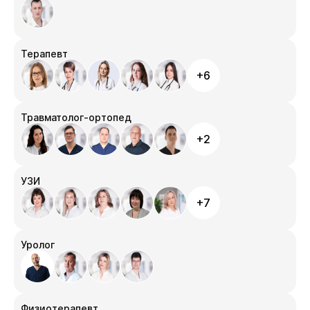
Терапевт
+6
Травматолог-ортопед
+2
УЗИ
+7
Уролог
Физиотерапевт