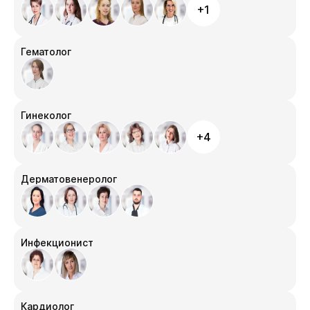
+1
Гематолог
Гинеколог
+4
Дерматовенеролог
Инфекционист
Кардиолог