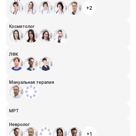
+2
Косметолог
ЛФК
Мануальная терапия
МРТ
Невролог
+1