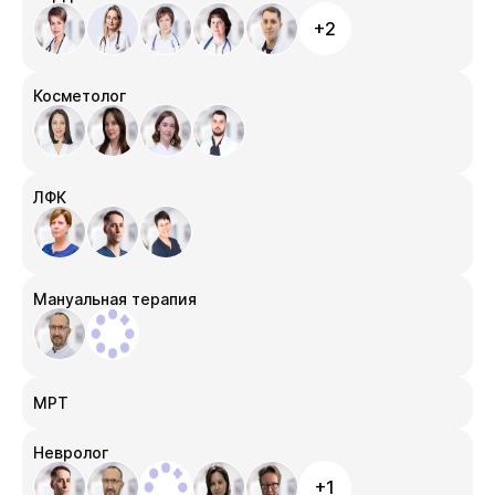
+2
Косметолог
ЛФК
Мануальная терапия
МРТ
Невролог
+1