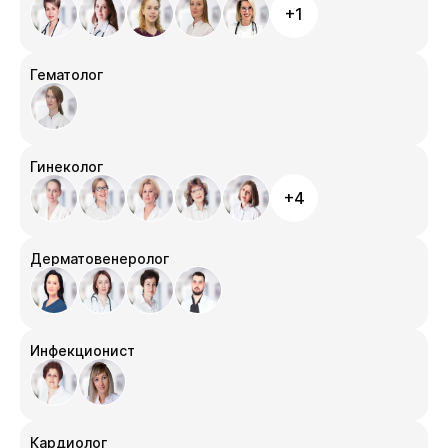
+1
Гематолог
Гинеколог
+4
Дерматовенеролог
Инфекционист
Кардиолог