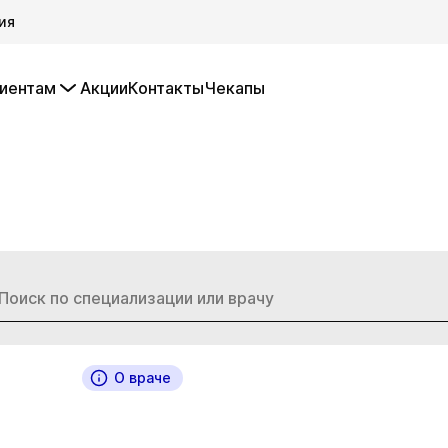
ия
иентам
Акции
Контакты
Чекапы
О враче