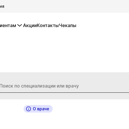
ия
иентам
Акции
Контакты
Чекапы
О враче