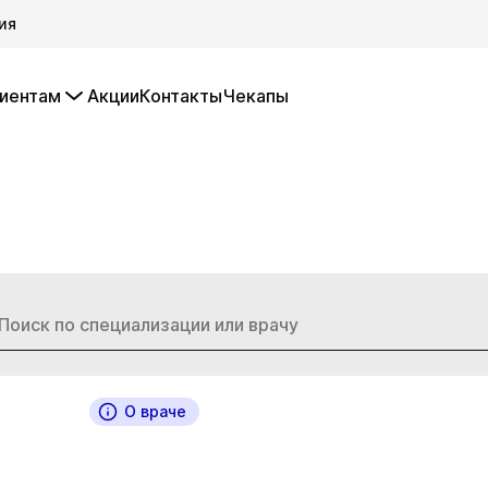
ия
иентам
Акции
Контакты
Чекапы
О враче