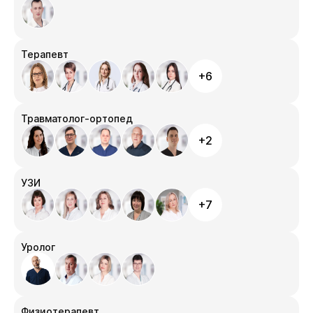
Терапевт
+6
Травматолог-ортопед
+2
УЗИ
+7
Уролог
Физиотерапевт