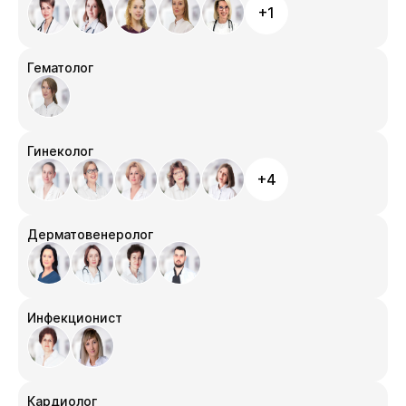
+1
Гематолог
Гинеколог
+4
Дерматовенеролог
Инфекционист
Кардиолог