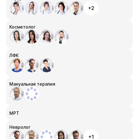
+2
Косметолог
ЛФК
Мануальная терапия
МРТ
Невролог
+1