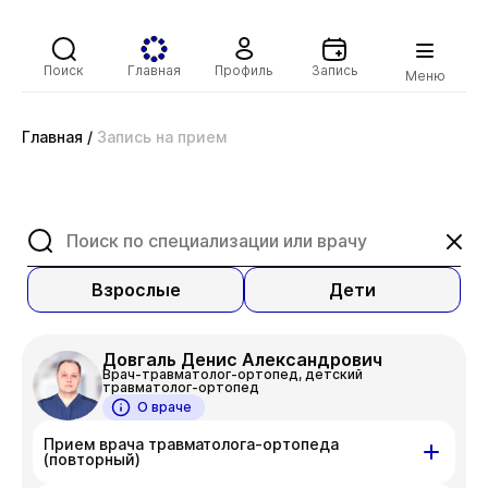
Поиск
Главная
Профиль
Запись
Меню
Главная
/
Запись на прием
Взрослые
Дети
Довгаль Денис Александрович
Врач-травматолог-ортопед, детский
травматолог-ортопед
О враче
Прием врача травматолога-ортопеда
(повторный)