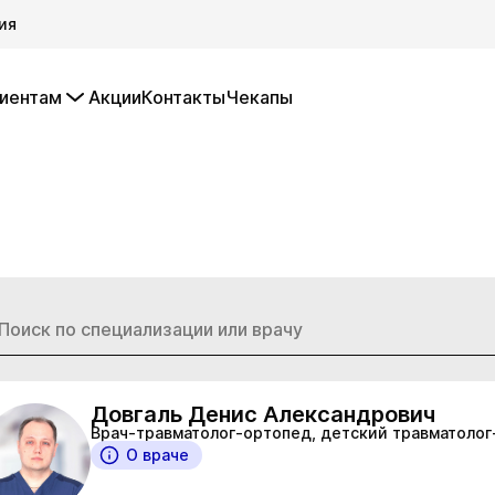
ия
иентам
Акции
Контакты
Чекапы
Довгаль Денис Александрович
Врач-травматолог-ортопед, детский травматоло
О враче