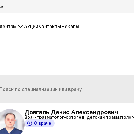
ия
иентам
Акции
Контакты
Чекапы
Довгаль Денис Александрович
Врач-травматолог-ортопед, детский травматоло
О враче