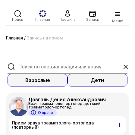
Поиск
Главная
Профиль
Запись
Меню
Главная
/
Запись на прием
Взрослые
Дети
Довгаль Денис Александрович
Врач-травматолог-ортопед, детский
травматолог-ортопед
О враче
Прием врача травматолога-ортопеда
(повторный)