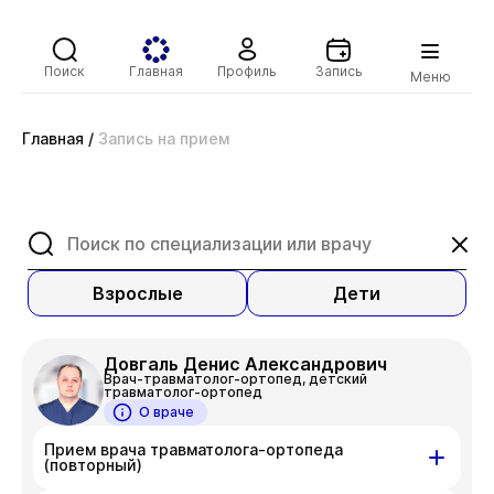
Поиск
Главная
Профиль
Запись
Меню
Главная
/
Запись на прием
Взрослые
Дети
Довгаль Денис Александрович
Врач-травматолог-ортопед, детский
травматолог-ортопед
О враче
Прием врача травматолога-ортопеда
(повторный)