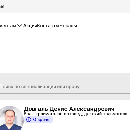
ия
иентам
Акции
Контакты
Чекапы
Довгаль Денис Александрович
Врач-травматолог-ортопед, детский травматоло
О враче