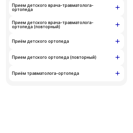
Прием детского врача-травматолога-
Красный проспект,
ул. Писарева,
ортопеда
д. 200
д. 68
Прием детского врача-травматолога-
ул. Писарева,
Красный проспект,
Вс
ортопеда (повторный)
09 авг
д. 68
д. 200
ул. Писарева,
Красный проспект,
Приём детского ортопеда
На данный момент запись недоступна,
д. 68
д. 200
приносим извинения за доставленные
Красный проспект,
ул. Писарева,
неудобства. Вы можете связаться
Прием детского ортопеда (повторный)
На данный момент запись недоступна,
д. 200
д. 68
с администратором клиники по номеру
приносим извинения за доставленные
Красный проспект,
ул. Писарева,
телефона
+7 383 209-03-03
.
Приём травматолога-ортопеда
неудобства. Вы можете связаться
Вс
09 авг
д. 200
д. 68
с администратором клиники по номеру
Красный проспект,
ул. Писарева,
телефона
+7 383 209-03-03
.
Вс
09 авг
д. 200
д. 68
Вс
09 авг