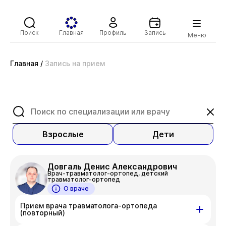
Поиск
Главная
Профиль
Запись
Меню
Главная
/
Запись на прием
Взрослые
Дети
Довгаль Денис Александрович
Врач-травматолог-ортопед, детский
травматолог-ортопед
О враче
Прием врача травматолога-ортопеда
(повторный)