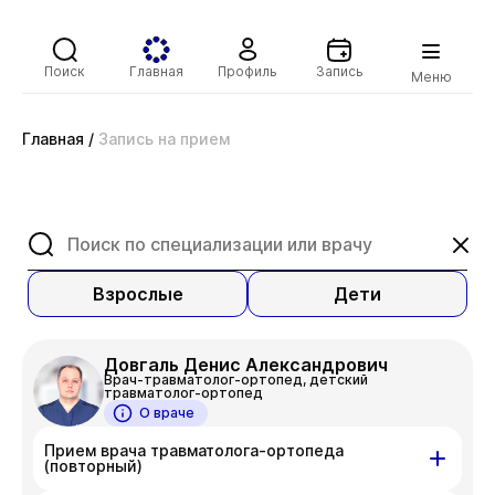
Поиск
Главная
Профиль
Запись
Меню
Главная
/
Запись на прием
Взрослые
Дети
Довгаль Денис Александрович
Врач-травматолог-ортопед, детский
травматолог-ортопед
О враче
Прием врача травматолога-ортопеда
(повторный)