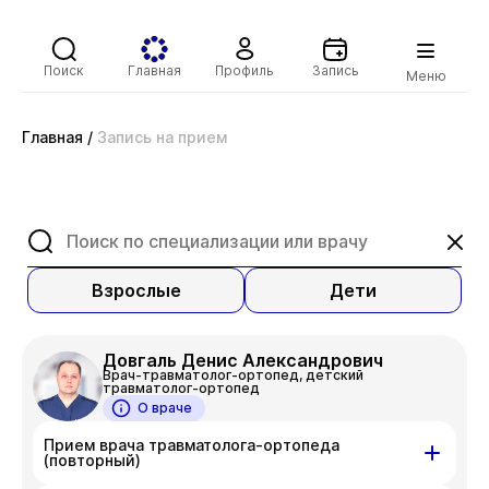
Поиск
Главная
Профиль
Запись
Меню
Главная
/
Запись на прием
Взрослые
Дети
Довгаль Денис Александрович
Врач-травматолог-ортопед, детский
травматолог-ортопед
О враче
Прием врача травматолога-ортопеда
(повторный)