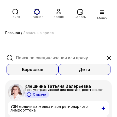
Поиск
Главная
Профиль
Запись
Меню
Главная
/
Запись на прием
Взрослые
Дети
Клешнина Татьяна Валерьевна
Врач ультразвуковой диагностики, рентгенолог
О враче
УЗИ молочных желез и зон регионарного
лимфооттока