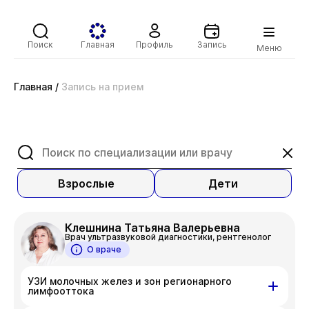
Поиск
Главная
Профиль
Запись
Меню
Главная
/
Запись на прием
Взрослые
Дети
Клешнина Татьяна Валерьевна
Врач ультразвуковой диагностики, рентгенолог
О враче
УЗИ молочных желез и зон регионарного
лимфооттока