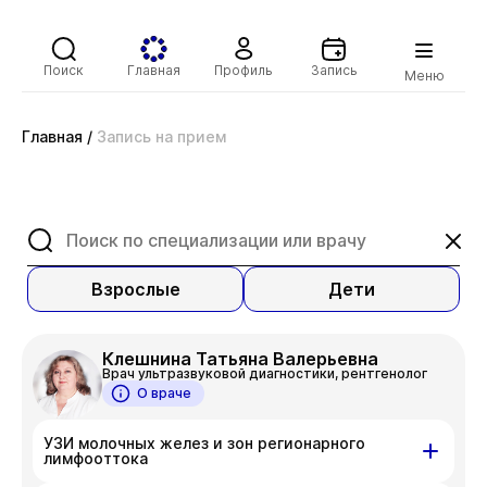
Поиск
Главная
Профиль
Запись
Меню
Главная
/
Запись на прием
Взрослые
Дети
Клешнина Татьяна Валерьевна
Врач ультразвуковой диагностики, рентгенолог
О враче
УЗИ молочных желез и зон регионарного
лимфооттока