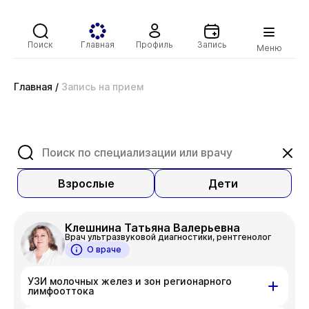
Поиск
Главная
Профиль
Запись
Меню
Главная
/
Запись на прием
Взрослые
Дети
Клешнина Татьяна Валерьевна
Врач ультразвуковой диагностики, рентгенолог
О враче
УЗИ молочных желез и зон регионарного
лимфооттока