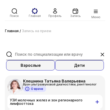
Поиск
Главная
Профиль
Запись
Меню
Главная
/
Запись на прием
Взрослые
Дети
Клешнина Татьяна Валерьевна
Врач ультразвуковой диагностики, рентгенолог
О враче
УЗИ молочных желез и зон регионарного
лимфооттока