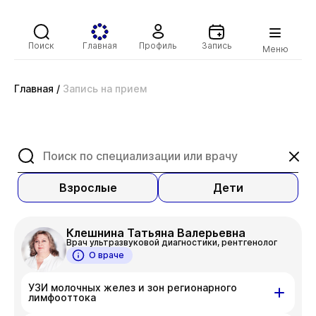
Поиск
Главная
Профиль
Запись
Меню
Главная
/
Запись на прием
Взрослые
Дети
Клешнина Татьяна Валерьевна
Врач ультразвуковой диагностики, рентгенолог
О враче
УЗИ молочных желез и зон регионарного
лимфооттока