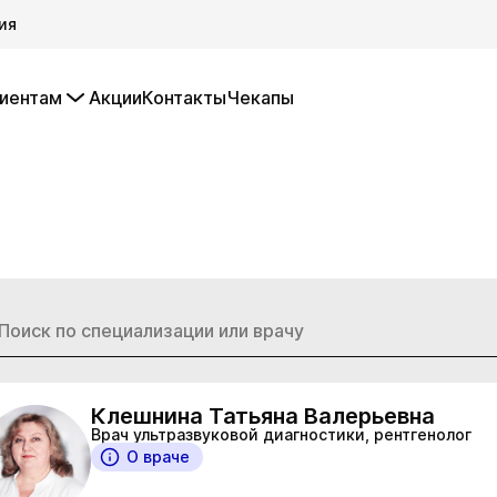
ия
иентам
Акции
Контакты
Чекапы
Клешнина Татьяна Валерьевна
Врач ультразвуковой диагностики, рентгенолог
О враче