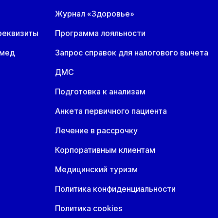
Журнал «Здоровье»
т
Ср
Чт
реквизиты
Программа лояльности
8 авг
19 авг
20 авг
омед
Запрос справок для налогового вычета
т
Ср
Чт
8 авг
19 авг
20 авг
ДМС
Подготовка к анализам
Анкета первичного пациента
Лечение в рассрочку
Корпоративным клиентам
Медицинский туризм
Политика конфиденциальности
Политика cookies