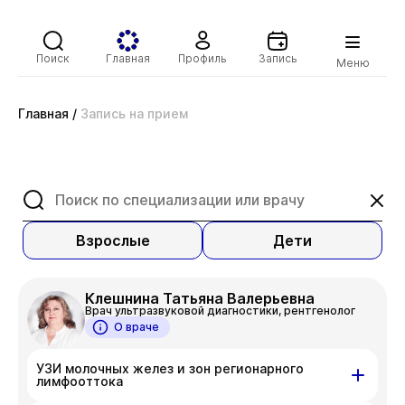
Поиск
Главная
Профиль
Запись
Меню
Главная
/
Запись на прием
Взрослые
Дети
Клешнина Татьяна Валерьевна
Врач ультразвуковой диагностики, рентгенолог
О враче
УЗИ молочных желез и зон регионарного
лимфооттока