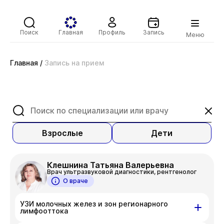
Поиск
Главная
Профиль
Запись
Меню
Главная
/
Запись на прием
Взрослые
Дети
Клешнина Татьяна Валерьевна
Врач ультразвуковой диагностики, рентгенолог
О враче
УЗИ молочных желез и зон регионарного
лимфооттока