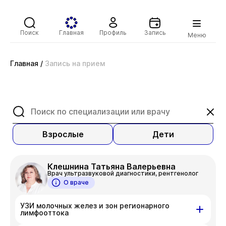
Поиск
Главная
Профиль
Запись
Меню
Главная
/
Запись на прием
Взрослые
Дети
Клешнина Татьяна Валерьевна
Врач ультразвуковой диагностики, рентгенолог
О враче
УЗИ молочных желез и зон регионарного
лимфооттока