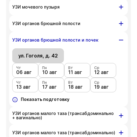
ул. Гоголя, д. 42
УЗИ мочевого пузыря
Чт
Пн
Вт
Ср
06 авг
ул. Гоголя, д. 42
10 авг
11 авг
12 авг
УЗИ органов брюшной полости
Чт
Пн
Вт
Ср
Чт
Пн
Вт
Ср
13 авг
17 авг
18 авг
19 авг
06 авг
ул. Гоголя, д. 42
10 авг
11 авг
12 авг
УЗИ органов брюшной полости и почек
Чт
Показать подготовку
Пн
Вт
Ср
Чт
Пн
Вт
Ср
13 авг
17 авг
18 авг
19 авг
06 авг
ул. Гоголя, д. 42
10 авг
11 авг
12 авг
Чт
Показать подготовку
Пн
Вт
Ср
Чт
Пн
Вт
Ср
13 авг
17 авг
18 авг
19 авг
06 авг
10 авг
11 авг
12 авг
Чт
Показать подготовку
Пн
Вт
Ср
13 авг
17 авг
18 авг
19 авг
Показать подготовку
УЗИ органов малого таза (трансабдоминально
+ вагинально)
ул. Гоголя, д. 42
УЗИ органов малого таза (трансабдоминально)