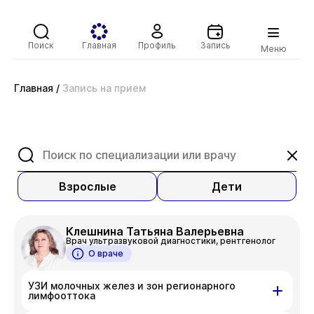
Поиск
Главная
Профиль
Запись
Меню
Главная
/
Запись на прием
Взрослые
Дети
Клешнина Татьяна Валерьевна
Врач ультразвуковой диагностики, рентгенолог
О враче
УЗИ молочных желез и зон регионарного
лимфооттока