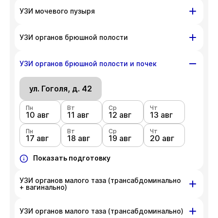
ул. Гоголя, д. 42
УЗИ мочевого пузыря
Пн
Вт
Ср
Чт
10 авг
ул. Гоголя, д. 42
11 авг
12 авг
13 авг
УЗИ органов брюшной полости
Пн
Вт
Ср
Чт
Пн
Вт
Ср
Чт
17 авг
18 авг
19 авг
20 авг
10 авг
ул. Гоголя, д. 42
11 авг
12 авг
13 авг
УЗИ органов брюшной полости и почек
Пн
Показать подготовку
Вт
Ср
Чт
Пн
Вт
Ср
Чт
17 авг
18 авг
19 авг
20 авг
10 авг
ул. Гоголя, д. 42
11 авг
12 авг
13 авг
Пн
Показать подготовку
Вт
Ср
Чт
Пн
Вт
Ср
Чт
17 авг
18 авг
19 авг
20 авг
10 авг
11 авг
12 авг
13 авг
Пн
Показать подготовку
Вт
Ср
Чт
17 авг
18 авг
19 авг
20 авг
Показать подготовку
УЗИ органов малого таза (трансабдоминально
+ вагинально)
ул. Гоголя, д. 42
УЗИ органов малого таза (трансабдоминально)