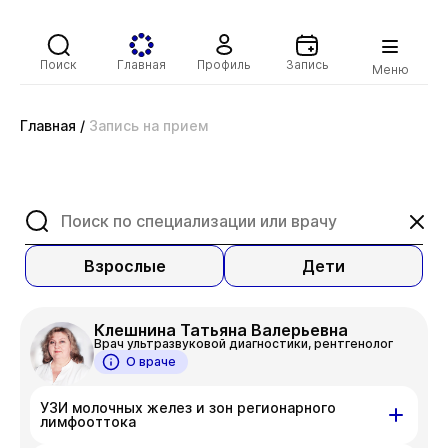
Поиск
Главная
Профиль
Запись
Меню
Главная
/
Запись на прием
Взрослые
Дети
Клешнина Татьяна Валерьевна
Врач ультразвуковой диагностики, рентгенолог
О враче
УЗИ молочных желез и зон регионарного
лимфооттока