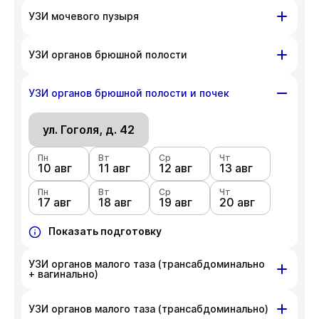
ул. Гоголя, д. 42
УЗИ мочевого пузыря
Пн
Вт
Ср
Чт
10 авг
ул. Гоголя, д. 42
11 авг
12 авг
13 авг
УЗИ органов брюшной полости
Пн
Вт
Ср
Чт
Пн
Вт
Ср
Чт
17 авг
18 авг
19 авг
20 авг
10 авг
ул. Гоголя, д. 42
11 авг
12 авг
13 авг
УЗИ органов брюшной полости и почек
Пн
Показать подготовку
Вт
Ср
Чт
Пн
Вт
Ср
Чт
17 авг
18 авг
19 авг
20 авг
10 авг
ул. Гоголя, д. 42
11 авг
12 авг
13 авг
Пн
Показать подготовку
Вт
Ср
Чт
Пн
Вт
Ср
Чт
17 авг
18 авг
19 авг
20 авг
10 авг
11 авг
12 авг
13 авг
Пн
Показать подготовку
Вт
Ср
Чт
17 авг
18 авг
19 авг
20 авг
Показать подготовку
УЗИ органов малого таза (трансабдоминально
+ вагинально)
ул. Гоголя, д. 42
УЗИ органов малого таза (трансабдоминально)