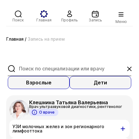
Поиск
Главная
Профиль
Запись
Меню
Главная
/
Запись на прием
Взрослые
Дети
Клешнина Татьяна Валерьевна
Врач ультразвуковой диагностики, рентгенолог
О враче
УЗИ молочных желез и зон регионарного
лимфооттока