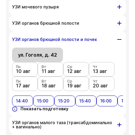
ул. Гоголя, д. 42
УЗИ мочевого пузыря
Пн
Вт
Ср
Чт
10 авг
ул. Гоголя, д. 42
11 авг
12 авг
13 авг
УЗИ органов брюшной полости
Пн
Вт
Ср
Чт
Пн
Вт
Ср
Чт
17 авг
18 авг
19 авг
20 авг
10 авг
ул. Гоголя, д. 42
11 авг
12 авг
13 авг
УЗИ органов брюшной полости и почек
Пн
Показать подготовку
Вт
Ср
Чт
Пн
Вт
Ср
Чт
17 авг
18 авг
19 авг
20 авг
10 авг
ул. Гоголя, д. 42
11 авг
12 авг
13 авг
Пн
Показать подготовку
Вт
Ср
Чт
Пн
Вт
Ср
Чт
17 авг
18 авг
19 авг
20 авг
10 авг
11 авг
12 авг
13 авг
Пн
Показать подготовку
Вт
Ср
Чт
17 авг
18 авг
19 авг
20 авг
14:40
15:00
15:20
15:40
16:00
16:20
Показать подготовку
УЗИ органов малого таза (трансабдоминально
+ вагинально)