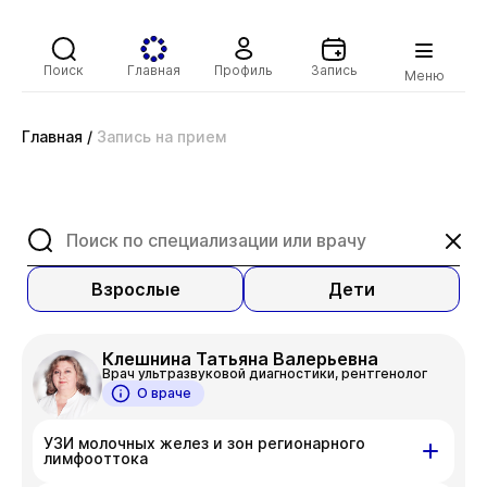
Поиск
Главная
Профиль
Запись
Меню
Главная
/
Запись на прием
Взрослые
Дети
Клешнина Татьяна Валерьевна
Врач ультразвуковой диагностики, рентгенолог
О враче
УЗИ молочных желез и зон регионарного
лимфооттока