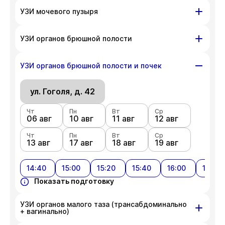
ул. Гоголя, д. 42
УЗИ мочевого пузыря
Чт
Пн
Вт
Ср
06 авг
ул. Гоголя, д. 42
10 авг
11 авг
12 авг
УЗИ органов брюшной полости
Чт
Пн
Вт
Ср
Чт
Пн
Вт
Ср
13 авг
17 авг
18 авг
19 авг
06 авг
ул. Гоголя, д. 42
10 авг
11 авг
12 авг
УЗИ органов брюшной полости и почек
Чт
Показать подготовку
Пн
Вт
Ср
Чт
Пн
Вт
Ср
13 авг
17 авг
18 авг
19 авг
06 авг
ул. Гоголя, д. 42
10 авг
11 авг
12 авг
Чт
Показать подготовку
Пн
Вт
Ср
Чт
Пн
Вт
Ср
13 авг
17 авг
18 авг
19 авг
06 авг
10 авг
11 авг
12 авг
Чт
Показать подготовку
Пн
Вт
Ср
13 авг
17 авг
18 авг
19 авг
14:40
15:00
15:20
15:40
16:00
16:20
Показать подготовку
УЗИ органов малого таза (трансабдоминально
+ вагинально)