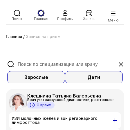
Поиск
Главная
Профиль
Запись
Меню
Главная
/
Запись на прием
Взрослые
Дети
Клешнина Татьяна Валерьевна
Врач ультразвуковой диагностики, рентгенолог
О враче
УЗИ молочных желез и зон регионарного
лимфооттока