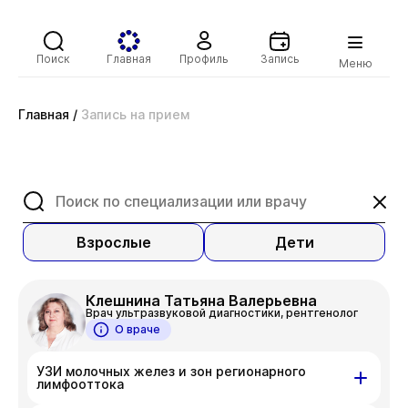
Поиск
Главная
Профиль
Запись
Меню
Главная
/
Запись на прием
Взрослые
Дети
Клешнина Татьяна Валерьевна
Врач ультразвуковой диагностики, рентгенолог
О враче
УЗИ молочных желез и зон регионарного
лимфооттока