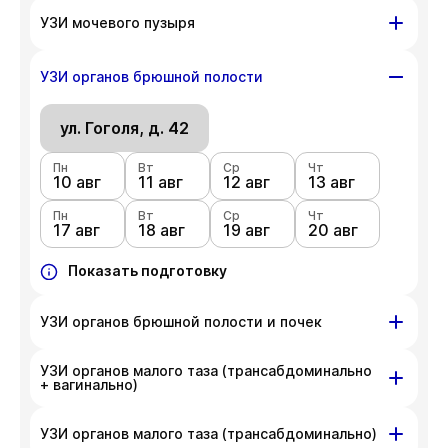
ул. Гоголя, д. 42
УЗИ мочевого пузыря
Пн
Вт
Ср
Чт
10 авг
ул. Гоголя, д. 42
11 авг
12 авг
13 авг
УЗИ органов брюшной полости
Пн
Вт
Ср
Чт
Пн
Вт
Ср
Чт
17 авг
18 авг
19 авг
20 авг
10 авг
ул. Гоголя, д. 42
11 авг
12 авг
13 авг
Пн
Показать подготовку
Вт
Ср
Чт
Пн
Вт
Ср
Чт
17 авг
18 авг
19 авг
20 авг
10 авг
11 авг
12 авг
13 авг
Пн
Показать подготовку
Вт
Ср
Чт
17 авг
18 авг
19 авг
20 авг
Показать подготовку
УЗИ органов брюшной полости и почек
УЗИ органов малого таза (трансабдоминально
ул. Гоголя, д. 42
+ вагинально)
Пн
Вт
Ср
Чт
10 авг
11 авг
12 авг
13 авг
ул. Гоголя, д. 42
УЗИ органов малого таза (трансабдоминально)