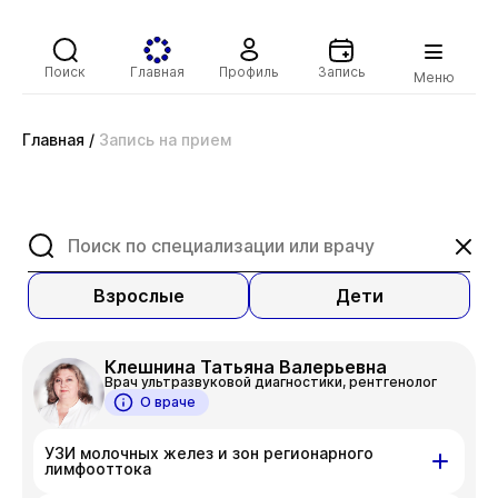
Поиск
Главная
Профиль
Запись
Меню
Главная
/
Запись на прием
Взрослые
Дети
Клешнина Татьяна Валерьевна
Врач ультразвуковой диагностики, рентгенолог
О враче
УЗИ молочных желез и зон регионарного
лимфооттока