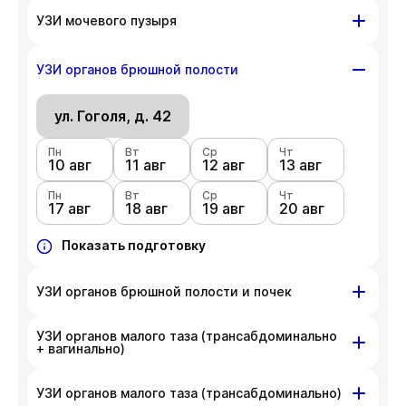
ул. Гоголя, д. 42
УЗИ мочевого пузыря
Пн
Вт
Ср
Чт
10 авг
ул. Гоголя, д. 42
11 авг
12 авг
13 авг
УЗИ органов брюшной полости
Пн
Вт
Ср
Чт
Пн
Вт
Ср
Чт
17 авг
18 авг
19 авг
20 авг
10 авг
ул. Гоголя, д. 42
11 авг
12 авг
13 авг
Пн
Показать подготовку
Вт
Ср
Чт
Пн
Вт
Ср
Чт
17 авг
18 авг
19 авг
20 авг
10 авг
11 авг
12 авг
13 авг
Пн
Показать подготовку
Вт
Ср
Чт
17 авг
18 авг
19 авг
20 авг
Показать подготовку
УЗИ органов брюшной полости и почек
УЗИ органов малого таза (трансабдоминально
ул. Гоголя, д. 42
+ вагинально)
Пн
Вт
Ср
Чт
10 авг
11 авг
12 авг
13 авг
ул. Гоголя, д. 42
УЗИ органов малого таза (трансабдоминально)