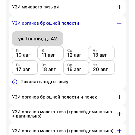
ул. Гоголя, д. 42
УЗИ мочевого пузыря
Пн
Вт
Ср
Чт
10 авг
ул. Гоголя, д. 42
11 авг
12 авг
13 авг
УЗИ органов брюшной полости
Пн
Вт
Ср
Чт
Пн
Вт
Ср
Чт
17 авг
18 авг
19 авг
20 авг
10 авг
ул. Гоголя, д. 42
11 авг
12 авг
13 авг
Пн
Показать подготовку
Вт
Ср
Чт
Пн
Вт
Ср
Чт
17 авг
18 авг
19 авг
20 авг
10 авг
11 авг
12 авг
13 авг
Пн
Показать подготовку
Вт
Ср
Чт
17 авг
18 авг
19 авг
20 авг
Показать подготовку
УЗИ органов брюшной полости и почек
УЗИ органов малого таза (трансабдоминально
ул. Гоголя, д. 42
+ вагинально)
Пн
Вт
Ср
Чт
10 авг
11 авг
12 авг
13 авг
ул. Гоголя, д. 42
УЗИ органов малого таза (трансабдоминально)