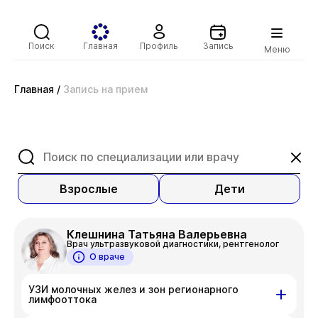
Поиск
Главная
Профиль
Запись
Меню
Главная
/
Запись на прием
Взрослые
Дети
Клешнина Татьяна Валерьевна
Врач ультразвуковой диагностики, рентгенолог
О враче
УЗИ молочных желез и зон регионарного
лимфооттока