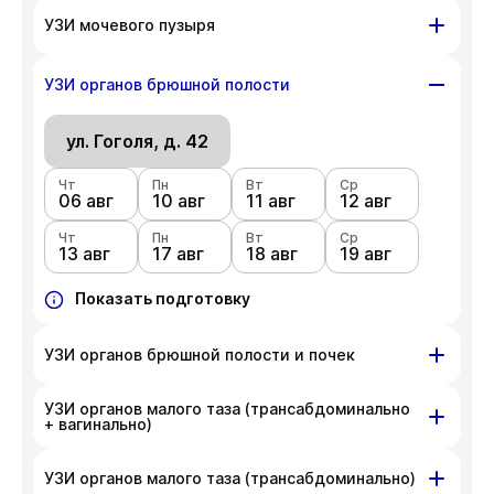
ул. Гоголя, д. 42
УЗИ мочевого пузыря
Чт
Пн
Вт
Ср
06 авг
ул. Гоголя, д. 42
10 авг
11 авг
12 авг
УЗИ органов брюшной полости
Чт
Пн
Вт
Ср
Чт
Пн
Вт
Ср
13 авг
17 авг
18 авг
19 авг
06 авг
ул. Гоголя, д. 42
10 авг
11 авг
12 авг
Чт
Показать подготовку
Пн
Вт
Ср
Чт
Пн
Вт
Ср
13 авг
17 авг
18 авг
19 авг
06 авг
10 авг
11 авг
12 авг
Чт
Показать подготовку
Пн
Вт
Ср
13 авг
17 авг
18 авг
19 авг
Показать подготовку
УЗИ органов брюшной полости и почек
УЗИ органов малого таза (трансабдоминально
ул. Гоголя, д. 42
+ вагинально)
Чт
Пн
Вт
Ср
06 авг
10 авг
11 авг
12 авг
ул. Гоголя, д. 42
УЗИ органов малого таза (трансабдоминально)