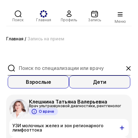
Поиск
Главная
Профиль
Запись
Меню
Главная
/
Запись на прием
Взрослые
Дети
Клешнина Татьяна Валерьевна
Врач ультразвуковой диагностики, рентгенолог
О враче
УЗИ молочных желез и зон регионарного
лимфооттока