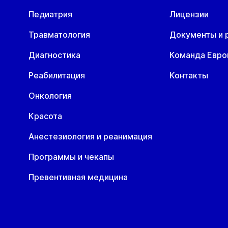
06 авг
10 авг
11 авг
12 авг
13 авг
1
ул. Гоголя, д. 42
Педиатрия
Лицензии
Чт
Пн
Вт
Ср
Чт
П
06 авг
10 авг
11 авг
12 авг
13 авг
1
Травматология
Документы и 
Диагностика
Команда Евр
Реабилитация
Контакты
Онкология
Красота
Анестезиология и реанимация
Программы и чекапы
Превентивная медицина