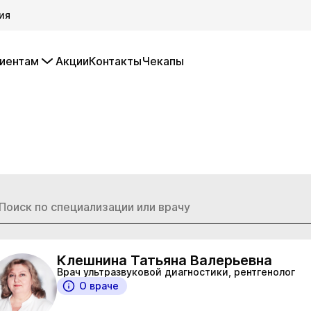
ия
иентам
Акции
Контакты
Чекапы
Клешнина Татьяна Валерьевна
Врач ультразвуковой диагностики, рентгенолог
О враче