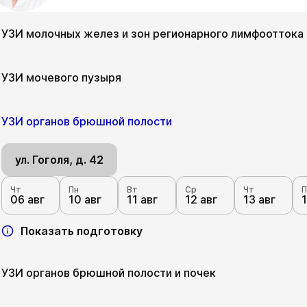
УЗИ молочных желез и зон регионарного лимфооттока
ул. Гоголя, д. 42
УЗИ мочевого пузыря
Чт
Пн
Вт
Ср
Чт
П
06 авг
10 авг
11 авг
12 авг
13 авг
1
ул. Гоголя, д. 42
УЗИ органов брюшной полости
Показать подготовку
Чт
Пн
Вт
Ср
Чт
П
06 авг
10 авг
11 авг
12 авг
13 авг
1
ул. Гоголя, д. 42
Показать подготовку
Чт
Пн
Вт
Ср
Чт
П
06 авг
10 авг
11 авг
12 авг
13 авг
1
Показать подготовку
УЗИ органов брюшной полости и почек