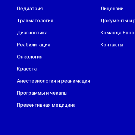
06 авг
10 авг
11 авг
12 авг
13 авг
1
ул. Гоголя, д. 42
Педиатрия
Лицензии
Чт
Пн
Вт
Ср
Чт
П
06 авг
10 авг
11 авг
12 авг
13 авг
1
Травматология
Документы и 
Диагностика
Команда Евр
Реабилитация
Контакты
Онкология
Красота
Анестезиология и реанимация
Программы и чекапы
Превентивная медицина