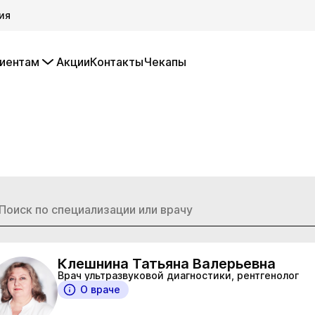
ия
иентам
Акции
Контакты
Чекапы
Клешнина Татьяна Валерьевна
Врач ультразвуковой диагностики, рентгенолог
О враче