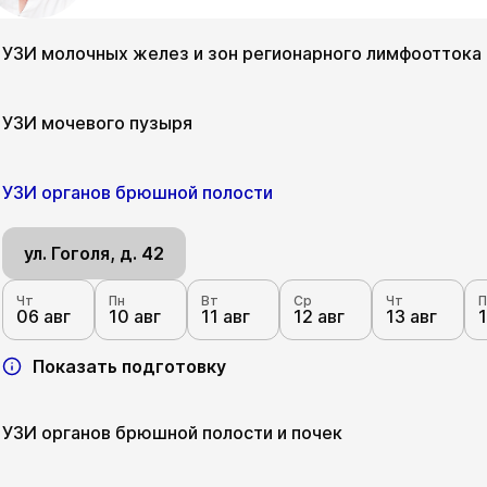
УЗИ молочных желез и зон регионарного лимфооттока
ул. Гоголя, д. 42
УЗИ мочевого пузыря
Чт
Пн
Вт
Ср
Чт
П
06 авг
10 авг
11 авг
12 авг
13 авг
1
ул. Гоголя, д. 42
УЗИ органов брюшной полости
Показать подготовку
Чт
Пн
Вт
Ср
Чт
П
06 авг
10 авг
11 авг
12 авг
13 авг
1
ул. Гоголя, д. 42
Показать подготовку
Чт
Пн
Вт
Ср
Чт
П
06 авг
10 авг
11 авг
12 авг
13 авг
1
Показать подготовку
УЗИ органов брюшной полости и почек