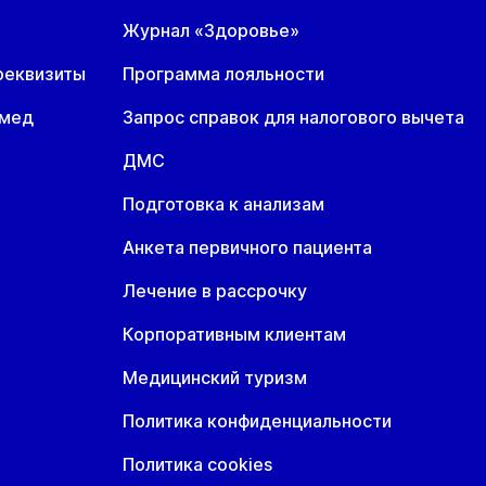
7 авг
18 авг
19 авг
Журнал «Здоровье»
н
Вт
Ср
реквизиты
Программа лояльности
7 авг
18 авг
19 авг
омед
Запрос справок для налогового вычета
н
Вт
Ср
7 авг
18 авг
19 авг
ДМС
Подготовка к анализам
Анкета первичного пациента
Лечение в рассрочку
Корпоративным клиентам
Медицинский туризм
Политика конфиденциальности
Политика cookies