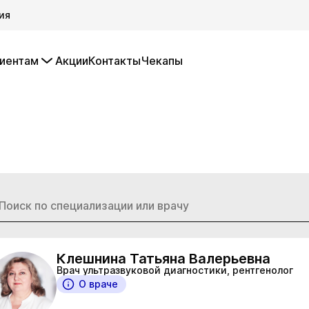
ия
иентам
Акции
Контакты
Чекапы
Клешнина Татьяна Валерьевна
Врач ультразвуковой диагностики, рентгенолог
О враче