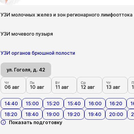
УЗИ молочных желез и зон регионарного лимфооттока
ул. Гоголя, д. 42
УЗИ мочевого пузыря
Чт
Пн
Вт
Ср
Чт
П
06 авг
10 авг
11 авг
12 авг
13 авг
1
ул. Гоголя, д. 42
УЗИ органов брюшной полости
Показать подготовку
Чт
Пн
Вт
Ср
Чт
П
06 авг
10 авг
11 авг
12 авг
13 авг
1
ул. Гоголя, д. 42
Показать подготовку
Чт
Пн
Вт
Ср
Чт
П
06 авг
10 авг
11 авг
12 авг
13 авг
1
14:40
15:00
15:20
15:40
16:00
16:20
1
18:20
18:40
19:00
19:20
19:40
20:00
2
Показать подготовку