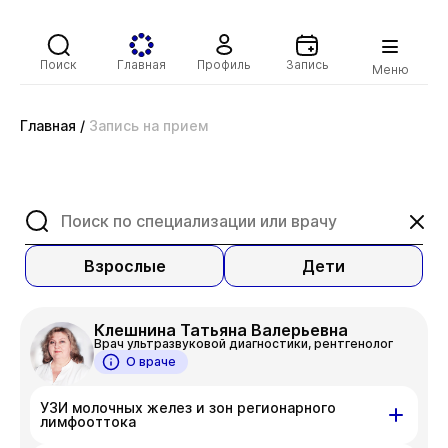
Поиск
Главная
Профиль
Запись
Меню
Главная
/
Запись на прием
Взрослые
Дети
Клешнина Татьяна Валерьевна
Врач ультразвуковой диагностики, рентгенолог
О враче
УЗИ молочных желез и зон регионарного
лимфооттока