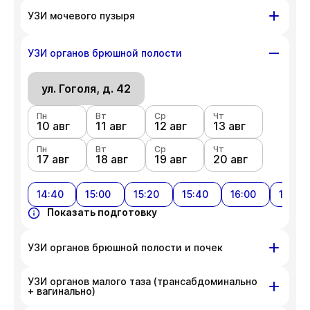
ул. Гоголя, д. 42
УЗИ мочевого пузыря
Пн
Вт
Ср
Чт
10 авг
ул. Гоголя, д. 42
11 авг
12 авг
13 авг
УЗИ органов брюшной полости
Пн
Вт
Ср
Чт
Пн
Вт
Ср
Чт
17 авг
18 авг
19 авг
20 авг
10 авг
ул. Гоголя, д. 42
11 авг
12 авг
13 авг
Пн
Показать подготовку
Вт
Ср
Чт
Пн
Вт
Ср
Чт
17 авг
18 авг
19 авг
20 авг
10 авг
11 авг
12 авг
13 авг
Пн
Показать подготовку
Вт
Ср
Чт
17 авг
18 авг
19 авг
20 авг
14:40
15:00
15:20
15:40
16:00
16:20
Показать подготовку
УЗИ органов брюшной полости и почек
УЗИ органов малого таза (трансабдоминально
ул. Гоголя, д. 42
+ вагинально)