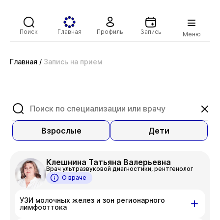
Поиск
Главная
Профиль
Запись
Меню
Главная
/
Запись на прием
Взрослые
Дети
Клешнина Татьяна Валерьевна
Врач ультразвуковой диагностики, рентгенолог
О враче
УЗИ молочных желез и зон регионарного
лимфооттока