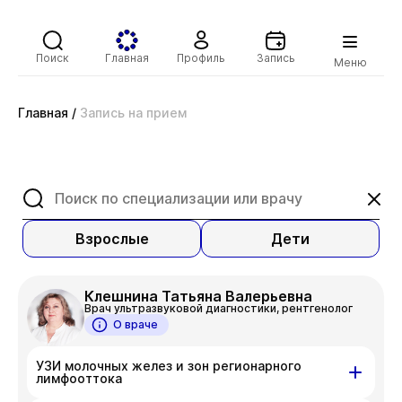
Поиск
Главная
Профиль
Запись
Меню
Главная
/
Запись на прием
Взрослые
Дети
Клешнина Татьяна Валерьевна
Врач ультразвуковой диагностики, рентгенолог
О враче
УЗИ молочных желез и зон регионарного
лимфооттока