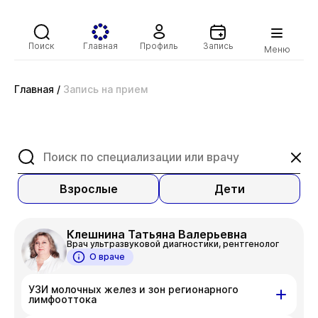
Поиск
Главная
Профиль
Запись
Меню
Главная
/
Запись на прием
Взрослые
Дети
Клешнина Татьяна Валерьевна
Врач ультразвуковой диагностики, рентгенолог
О враче
УЗИ молочных желез и зон регионарного
лимфооттока