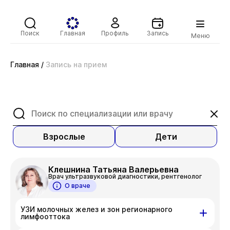
Поиск
Главная
Профиль
Запись
Меню
Главная
/
Запись на прием
Взрослые
Дети
Клешнина Татьяна Валерьевна
Врач ультразвуковой диагностики, рентгенолог
О враче
УЗИ молочных желез и зон регионарного
лимфооттока