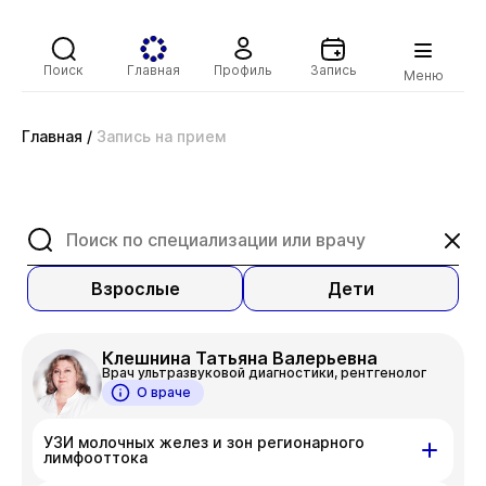
Поиск
Главная
Профиль
Запись
Меню
Главная
/
Запись на прием
Взрослые
Дети
Клешнина Татьяна Валерьевна
Врач ультразвуковой диагностики, рентгенолог
О враче
УЗИ молочных желез и зон регионарного
лимфооттока