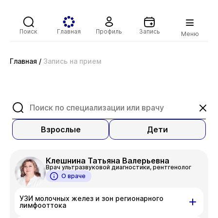
Поиск
Главная
Профиль
Запись
Меню
Главная
/
Запись на прием
Взрослые
Дети
Клешнина Татьяна Валерьевна
Врач ультразвуковой диагностики, рентгенолог
О враче
УЗИ молочных желез и зон регионарного
лимфооттока