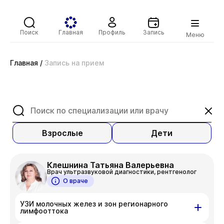
Поиск
Главная
Профиль
Запись
Меню
Главная
/
Запись на прием
Взрослые
Дети
Клешнина Татьяна Валерьевна
Врач ультразвуковой диагностики, рентгенолог
О враче
УЗИ молочных желез и зон регионарного
лимфооттока