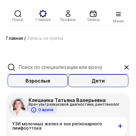
Поиск
Главная
Профиль
Запись
Меню
Главная
/
Запись на прием
Взрослые
Дети
Клешнина Татьяна Валерьевна
Врач ультразвуковой диагностики, рентгенолог
О враче
УЗИ молочных желез и зон регионарного
лимфооттока