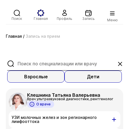
Поиск
Главная
Профиль
Запись
Меню
Главная
/
Запись на прием
Взрослые
Дети
Клешнина Татьяна Валерьевна
Врач ультразвуковой диагностики, рентгенолог
О враче
УЗИ молочных желез и зон регионарного
лимфооттока